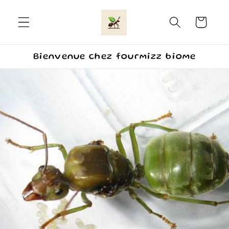
et
passer
Panier
au
contenu
Bienvenue chez fourmizz biome